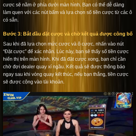
cược sẽ nằm ở phía dưới màn hình. Bạn có thể dễ dàng
làm quen với các nút bấm và lựa chọn số tiền cược từ các ô
có sẵn.
Bước 3: Bắt đầu đặt cược và chờ kết quả được công bố
Sau khi đã lựa chọn mức cược và ô cược, nhấn vào nút
“Đặt cược” để xác nhận. Lúc này, bạn sẽ thấy số tiền cược
hiển thị trên màn hình. Khi đã đặt cược xong, bạn chỉ cần
chờ đợi dealer quay xí ngầu. Kết quả sẽ được thông báo
ngay sau khi vòng quay kết thúc, nếu bạn thắng, tiền cược
sẽ được cộng vào tài khoản.