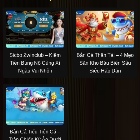
Sicbo Zwinclub – Kiếm
Bắn Cá Thần Tài – 4 Mẹo
Tiền Bùng Nổ Cùng Xí
Săn Kho Báu Biển Sâu
Ngầu Vui Nhộn
Siêu Hấp Dẫn
Bắn Cá Tiểu Tiên Cá –
Trận Chiến Kỳ Ảo Dưới