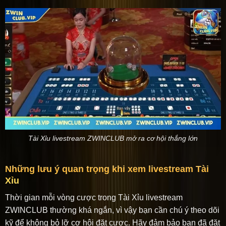
Tài Xỉu livestream ZWINCLUB mở ra cơ hội thắng lớn
Những lưu ý quan trọng khi xem livestream Tài
Xỉu
Thời gian mỗi vòng cược trong Tài Xỉu livestream
ZWINCLUB thường khá ngắn, vì vậy bạn cần chú ý theo dõi
kỹ để không bỏ lỡ cơ hội đặt cược. Hãy đảm bảo bạn đã đặt