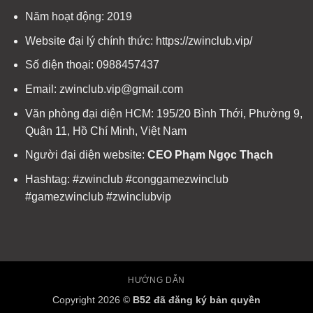
Năm hoạt động: 2019
Website đại lý chính thức: https://zwinclub.vip/
Số điện thoại: 0988457437
Email:
zwinclub.vip@gmail.com
Văn phòng đại diện HCM: 195/20 Bình Thới, Phường 9,
Quận 11, Hồ Chí Minh, Việt Nam
Người đại diện website:
CEO Phạm Ngọc Thạch
Hashtag: #zwinclub #conggamezwinclub
#gamezwinclub #zwinclubvip
HƯỚNG DẪN
Copyright 2026 ©
B52 đã đăng ký bản quyền