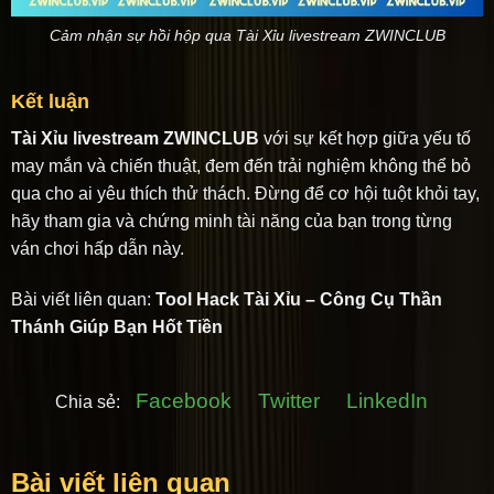
Cảm nhận sự hồi hộp qua Tài Xỉu livestream ZWINCLUB
Kết luận
Tài Xỉu livestream ZWINCLUB
với sự kết hợp giữa yếu tố
may mắn và chiến thuật, đem đến trải nghiệm không thể bỏ
qua cho ai yêu thích thử thách. Đừng để cơ hội tuột khỏi tay,
hãy tham gia và chứng minh tài năng của bạn trong từng
ván chơi hấp dẫn này.
Bài viết liên quan:
Tool Hack Tài Xỉu – Công Cụ Thần
Thánh Giúp Bạn Hốt Tiền
Facebook
Twitter
LinkedIn
Chia sẻ:
Bài viết liên quan