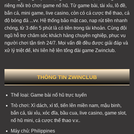
riêng mỗi trò chơi game nổ hũ. Từ game bài, tài xỉu, lô đề,
bắn cá, mini game, live casino, còn có cá cược thể thao, cá
độ bóng đá ...vv. Hệ thống bảo mật cao, nạp rút tiền nhanh
chóng, từ 3 đến 5 phút là có tiền trong tài khoản. Cùng đội
ngũ hỗ trợ chăm sóc khách hàng chuyên nghiệp, phục vụ
người chơi tận tình 24/7. Mọi vấn đề đều được giải đáp và
xử lý triệt để, khi liên hệ lên tổng đài game Zwinclub.
THÔNG TIN ZWINCLUB
Thể loại: Game bài nổ hũ trực tuyến
Trò chơi: Xì dách, xì tố, tiến lên miền nam, mậu binh,
bắn cá, tài xỉu, xóc đĩa, bầu cua, live casino, game slot,
nổ hũ mini, cá cược thể thao v.v..
Máy chủ: Philippines