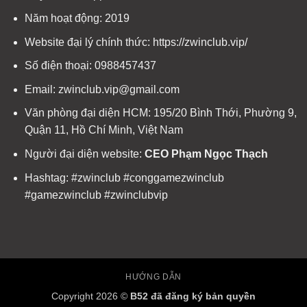
Năm hoạt động: 2019
Website đại lý chính thức: https://zwinclub.vip/
Số điện thoại: 0988457437
Email:
zwinclub.vip@gmail.com
Văn phòng đại diện HCM: 195/20 Bình Thới, Phường 9,
Quận 11, Hồ Chí Minh, Việt Nam
Người đại diện website:
CEO Phạm Ngọc Thạch
Hashtag: #zwinclub #conggamezwinclub
#gamezwinclub #zwinclubvip
HƯỚNG DẪN
Copyright 2026 ©
B52 đã đăng ký bản quyền