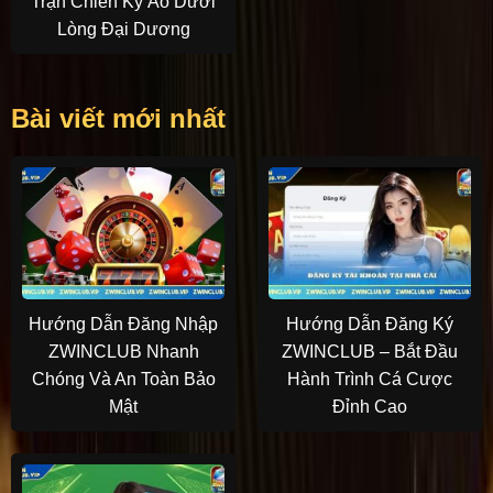
Trận Chiến Kỳ Ảo Dưới
Lòng Đại Dương
Bài viết mới nhất
Hướng Dẫn Đăng Nhập
Hướng Dẫn Đăng Ký
ZWINCLUB Nhanh
ZWINCLUB – Bắt Đầu
Chóng Và An Toàn Bảo
Hành Trình Cá Cược
Mật
Đỉnh Cao