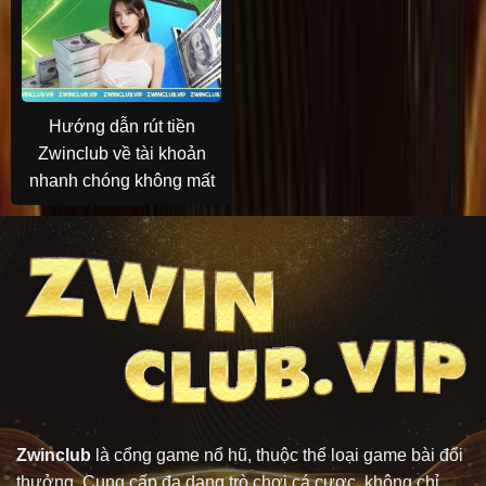
Hướng dẫn rút tiền
Zwinclub về tài khoản
nhanh chóng không mất
Zwinclub
là cổng game nổ hũ, thuộc thể loại game bài đổi
thưởng. Cung cấp đa dạng trò chơi cá cược, không chỉ