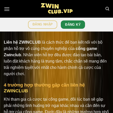
Bỏ
qua
nội
dung
ĐĂNG NHẬP
ĐĂNG KÝ
Liên hệ ZWINCLUB
là cách thức để bạn kết nối với bộ
phận hỗ trợ vô cùng chuyên nghiệp của
cổng game
Zwinclub
. Nhân viên hỗ trợ đều được đào tạo bài bản,
luôn đặt khách hàng là trung tâm, chắc chắn sẽ mang đến
trải nghiệm tuyệt vời nhất cho hành chính cá cược của
người chơi.
4 trường hợp thường gặp cần liên hệ
ZWINCLUB
Khi tham gia cá cược tại cổng game, đôi lúc bạn sẽ gặp
phải những tình huống trở ngại khác nhau và cần đến sự
hỗ trợ của cổng game. Dưới đây là những trường hợp phổ