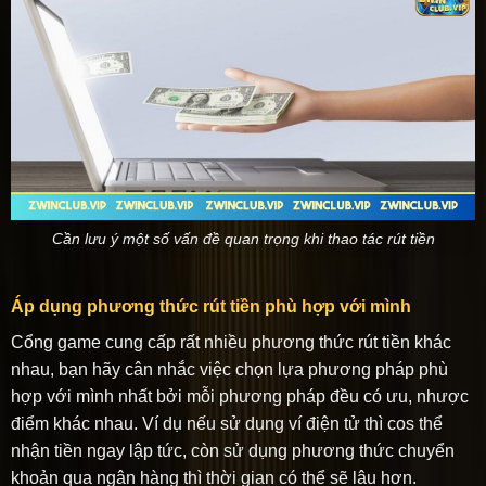
Cần lưu ý một số vấn đề quan trọng khi thao tác rút tiền
Áp dụng phương thức rút tiền phù hợp với mình
Cổng game cung cấp rất nhiều phương thức rút tiền khác
nhau, bạn hãy cân nhắc việc chọn lựa phương pháp phù
hợp với mình nhất bởi mỗi phương pháp đều có ưu, nhược
điểm khác nhau. Ví dụ nếu sử dụng ví điện tử thì cos thể
nhận tiền ngay lập tức, còn sử dụng phương thức chuyển
khoản qua ngân hàng thì thời gian có thể sẽ lâu hơn.