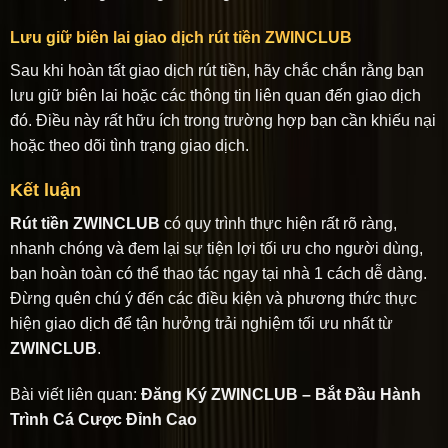
Lưu giữ biên lai giao dịch rút tiền ZWINCLUB
Sau khi hoàn tất giao dịch rút tiền, hãy chắc chắn rằng bạn
lưu giữ biên lai hoặc các thông tin liên quan đến giao dịch
đó. Điều này rất hữu ích trong trường hợp bạn cần khiếu nại
hoặc theo dõi tình trạng giao dịch.
Kết luận
Rút tiền ZWINCLUB
có quy trình thực hiện rất rõ ràng,
nhanh chóng và đem lại sự tiện lợi tối ưu cho người dùng,
bạn hoàn toàn có thể thao tác ngay tại nhà 1 cách dễ dàng.
Đừng quên chú ý đến các điều kiện và phương thức thực
hiện giao dịch để tận hưởng trải nghiệm tối ưu nhất từ
ZWINCLUB
.
Bài viết liên quan:
Đăng Ký ZWINCLUB – Bắt Đầu Hành
Trình Cá Cược Đỉnh Cao