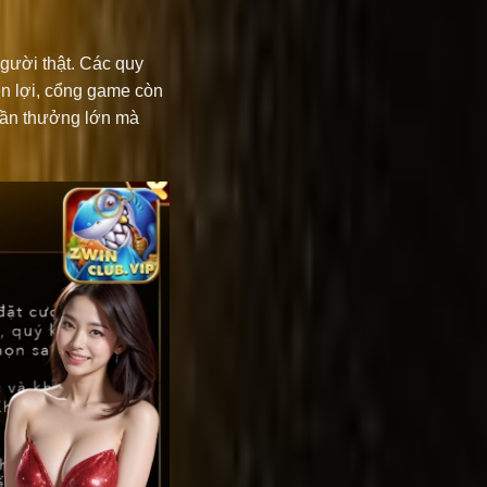
người thật. Các quy
n lợi, cổng game còn
phần thưởng lớn mà