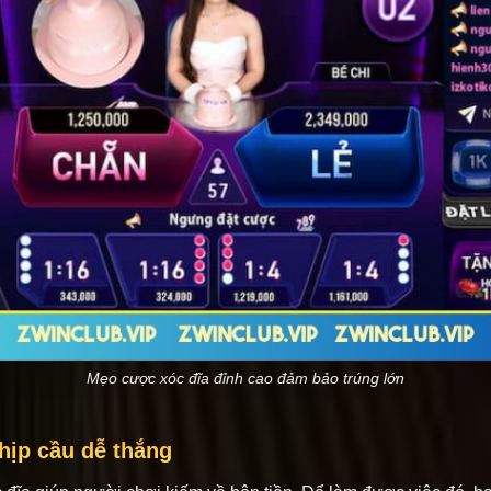
Mẹo cược xóc đĩa đỉnh cao đảm bảo trúng lớn
hịp cầu dễ thắng