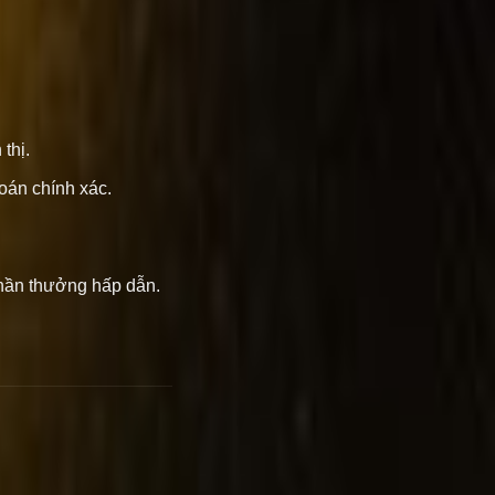
thị.
oán chính xác.
hần thưởng hấp dẫn.