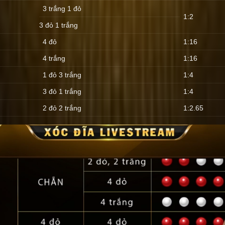
3 trắng 1 đỏ
1:2
3 đỏ 1 trắng
4 đỏ
1:16
4 trắng
1:16
1 đỏ 3 trắng
1:4
3 đỏ 1 trắng
1:4
2 đỏ 2 trắng
1:2.65