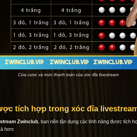
Cửa cược và mức thanh toán của xóc đĩa livestream
ợc tích hợp trong xóc đĩa livestrea
vestream Zwinclub
, bạn nên tận dụng các tính năng được tích 
uả hơn: