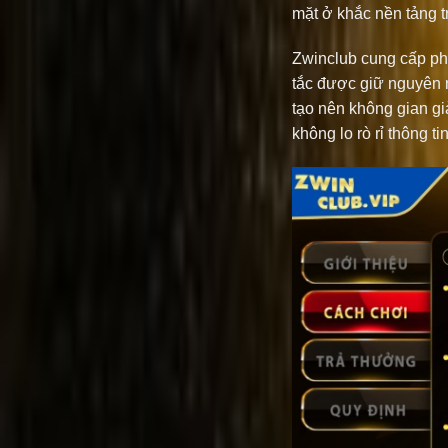
mặt ở khắc nền tảng t
Zwinclub cung cấp phi
tắc được giữ nguyên 
tạo nên không gian gi
không lo rò rỉ thông tin