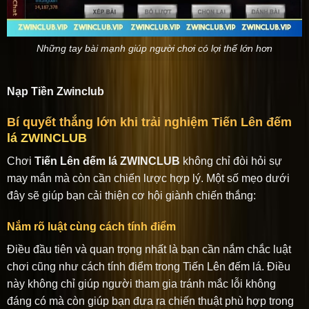
Những tay bài mạnh giúp người chơi có lợi thế lớn hơn
Nạp Tiền Zwinclub
Bí quyết thắng lớn khi trải nghiệm Tiến Lên đếm
lá ZWINCLUB
Chơi
Tiến Lên đếm lá ZWINCLUB
không chỉ đòi hỏi sự
may mắn mà còn cần chiến lược hợp lý. Một số mẹo dưới
đây sẽ giúp bạn cải thiện cơ hội giành chiến thắng:
Nắm rõ luật cùng cách tính điểm
Điều đầu tiên và quan trọng nhất là bạn cần nắm chắc luật
chơi cũng như cách tính điểm trong Tiến Lên đếm lá. Điều
này không chỉ giúp người tham gia tránh mắc lỗi không
đáng có mà còn giúp bạn đưa ra chiến thuật phù hợp trong