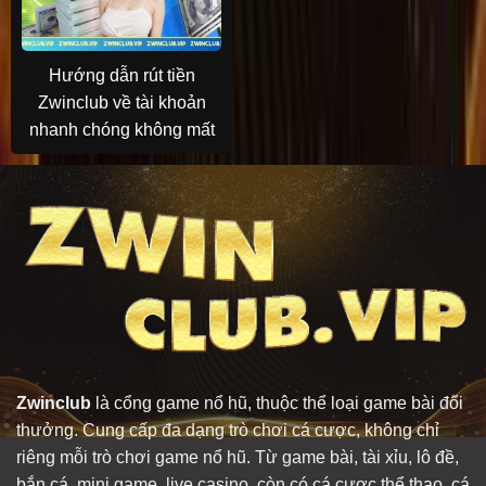
Hướng dẫn rút tiền
Zwinclub về tài khoản
nhanh chóng không mất
Zwinclub
là cổng game nổ hũ, thuộc thể loại game bài đổi
thưởng. Cung cấp đa dạng trò chơi cá cược, không chỉ
riêng mỗi trò chơi game nổ hũ. Từ game bài, tài xỉu, lô đề,
bắn cá, mini game, live casino, còn có cá cược thể thao, cá