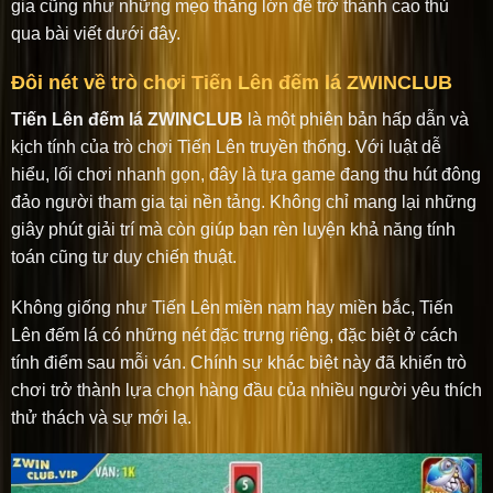
gia cũng như những mẹo thắng lớn để trở thành cao thủ
qua bài viết dưới đây.
Đôi nét về trò chơi Tiến Lên đếm lá ZWINCLUB
Tiến Lên đếm lá ZWINCLUB
là một phiên bản hấp dẫn và
kịch tính của trò chơi Tiến Lên truyền thống. Với luật dễ
hiểu, lối chơi nhanh gọn, đây là tựa game đang thu hút đông
đảo người tham gia tại nền tảng. Không chỉ mang lại những
giây phút giải trí mà còn giúp bạn rèn luyện khả năng tính
toán cũng tư duy chiến thuật.
Không giống như Tiến Lên miền nam hay miền bắc, Tiến
Lên đếm lá có những nét đặc trưng riêng, đặc biệt ở cách
tính điểm sau mỗi ván. Chính sự khác biệt này đã khiến trò
chơi trở thành lựa chọn hàng đầu của nhiều người yêu thích
thử thách và sự mới lạ.