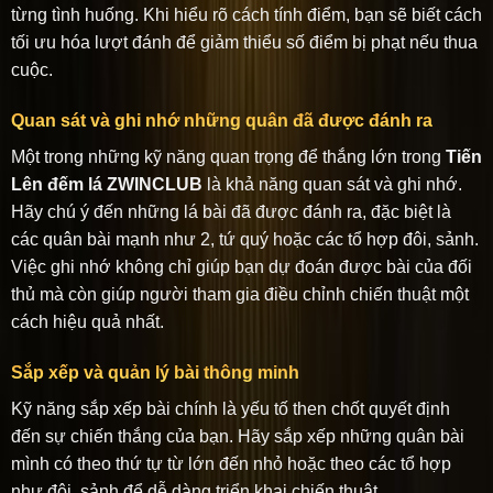
từng tình huống. Khi hiểu rõ cách tính điểm, bạn sẽ biết cách
tối ưu hóa lượt đánh để giảm thiểu số điểm bị phạt nếu thua
cuộc.
Quan sát và ghi nhớ những quân đã được đánh ra
Một trong những kỹ năng quan trọng để thắng lớn trong
Tiến
Lên đếm lá ZWINCLUB
là khả năng quan sát và ghi nhớ.
Hãy chú ý đến những lá bài đã được đánh ra, đặc biệt là
các quân bài mạnh như 2, tứ quý hoặc các tổ hợp đôi, sảnh.
Việc ghi nhớ không chỉ giúp bạn dự đoán được bài của đối
thủ mà còn giúp người tham gia điều chỉnh chiến thuật một
cách hiệu quả nhất.
Sắp xếp và quản lý bài thông minh
Kỹ năng sắp xếp bài chính là yếu tố then chốt quyết định
đến sự chiến thắng của bạn. Hãy sắp xếp những quân bài
mình có theo thứ tự từ lớn đến nhỏ hoặc theo các tổ hợp
như đôi, sảnh để dễ dàng triển khai chiến thuật.