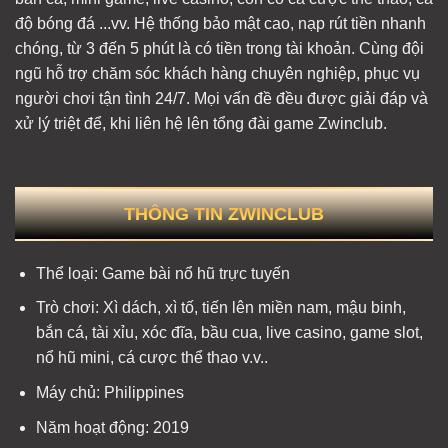
độ bóng đá ...vv. Hệ thống bảo mật cao, nạp rút tiền nhanh
chóng, từ 3 đến 5 phút là có tiền trong tài khoản. Cùng đội
ngũ hỗ trợ chăm sóc khách hàng chuyên nghiệp, phục vụ
người chơi tận tình 24/7. Mọi vấn đề đều được giải đáp và
xử lý triệt để, khi liên hệ lên tổng đài game Zwinclub.
THÔNG TIN ZWINCLUB
Thể loại: Game bài nổ hũ trực tuyến
Trò chơi: Xì dách, xì tố, tiến lên miền nam, mậu binh,
bắn cá, tài xỉu, xóc đĩa, bầu cua, live casino, game slot,
nổ hũ mini, cá cược thể thao v.v..
Máy chủ: Philippines
Năm hoạt động: 2019