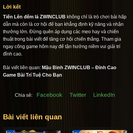
Lời kết
Tiến Lên đếm lá ZWINCLUB
không chỉ là trò chơi bài hấp
dẫn mà còn là cơ hội để bạn khẳng định kỹ năng và nhận
thưởng lớn. Đừng quên áp dụng các mẹo hay và chiến
thuật trong bài viết để tăng cơ hội chiến thắng. Tham gia
ngay cổng game hôm nay để tận hưởng niềm vui giải trí
đỉnh cao.
Bài viết liên quan:
Mậu Binh ZWINCLUB – Đỉnh Cao
Game Bài Trí Tuệ Cho Bạn
Facebook
Twitter
LinkedIn
Chia sẻ:
Bài viết liên quan