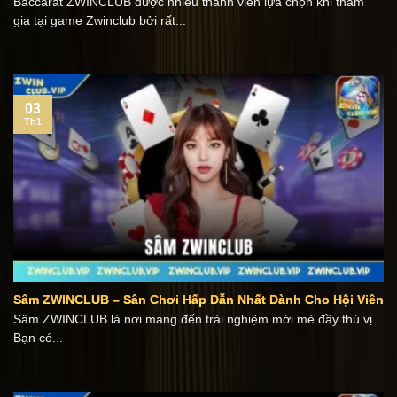
Baccarat ZWINCLUB được nhiều thành viên lựa chọn khi tham
gia tại game Zwinclub bởi rất...
03
Th1
Sâm ZWINCLUB – Sân Chơi Hấp Dẫn Nhất Dành Cho Hội Viên
Sâm ZWINCLUB là nơi mang đến trải nghiệm mới mẻ đầy thú vị.
Bạn có...