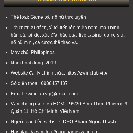
Thể loại: Game bài nổ hũ trực tuyến
Trò chơi: Xì dách, xì tố, tiến lên miền nam, mậu binh,
bắn cá, tài xỉu, xóc đĩa, bầu cua, live casino, game slot,
nổ hũ mini, cá cược thể thao v.v..
Máy chủ: Philippines
Năm hoạt động: 2019
Website đại lý chính thức: https://zwinclub.vip/
Số điện thoại: 0988457437
Email:
zwinclub.vip@gmail.com
Văn phòng đại diện HCM: 195/20 Bình Thới, Phường 9,
Quận 11, Hồ Chí Minh, Việt Nam
Người đại diện website:
CEO Phạm Ngọc Thạch
Hashtag: #zwinclub #conggamezwinclub