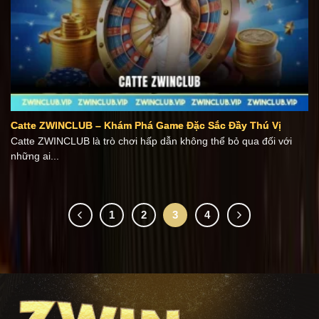
Catte ZWINCLUB – Khám Phá Game Đặc Sắc Đầy Thú Vị
Catte ZWINCLUB là trò chơi hấp dẫn không thể bỏ qua đối với
những ai...
1
2
3
4