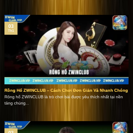
03
Th1
Rồng Hổ ZWINCLUB – Cách Chơi Đơn Giản Và Nhanh Chóng
Rông hổ ZWINCLUB là trò chơi bài được yêu thích nhất tại nền
tảng chúng...
03