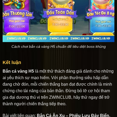
Cách chơi bắn cá vàng H5 chuẩn để tiêu diệt boss khủng
Kết luận
Bắn cá vàng H5
là một thử thách đáng giá dành cho những
ai yêu thích sự mạo hiểm. Với phần thưởng siêu hấp dẫn
đang chờ đón, mỗi chiến thắng bạn đạt được chính là minh
chứng cho tài năng của bản thân. Đừng bỏ lỡ cơ hội tham
gia đại dương thú vị trên ZWINCLUB, hãy thử ngay để trở
thành người chiến thắng tiếp theo.
Bài viết liên quan:
Bắn Cá Ăn Xu – Phiêu Lưu Đáy Biển,