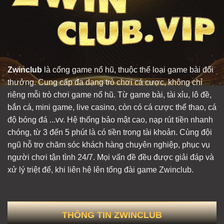
Zwinclub
là cổng game nổ hũ, thuộc thể loại game bài đổi
thưởng. Cung cấp đa dạng trò chơi cá cược, không chỉ
riêng mỗi trò chơi game nổ hũ. Từ game bài, tài xỉu, lô đề,
bắn cá, mini game, live casino, còn có cá cược thể thao, cá
độ bóng đá ...vv. Hệ thống bảo mật cao, nạp rút tiền nhanh
chóng, từ 3 đến 5 phút là có tiền trong tài khoản. Cùng đội
ngũ hỗ trợ chăm sóc khách hàng chuyên nghiệp, phục vụ
người chơi tận tình 24/7. Mọi vấn đề đều được giải đáp và
xử lý triệt để, khi liên hệ lên tổng đài game Zwinclub.
THÔNG TIN ZWINCLUB