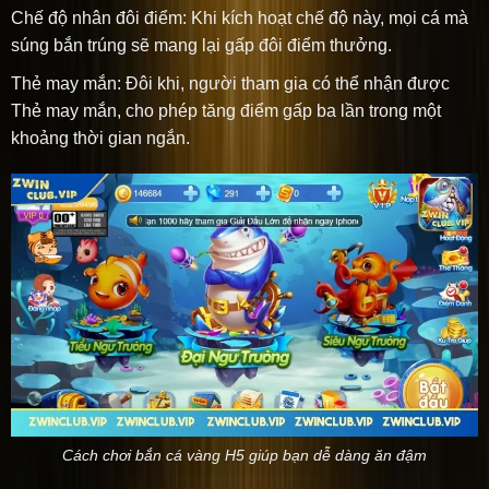
Chế độ nhân đôi điểm: Khi kích hoạt chế độ này, mọi cá mà
súng bắn trúng sẽ mang lại gấp đôi điểm thưởng.
Thẻ may mắn: Đôi khi, người tham gia có thể nhận được
Thẻ may mắn, cho phép tăng điểm gấp ba lần trong một
khoảng thời gian ngắn.
Cách chơi bắn cá vàng H5 giúp bạn dễ dàng ăn đậm