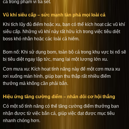
cá trong phạm vi tia sét.
Vũ khí siêu cấp – sức mạnh tàn phá mọi loài cá
Khi tích lũy đủ điểm hoặc xu, bạn có thể kích hoạt các vũ khí
siêu cấp. Những vũ khí này rất hữu ích trong việc tiêu diệt
boss khó nhằn hoặc các loài cá hiếm.
Bom nổ: Khi sử dụng bom, toàn bộ cá trong khu vực bị nổ sẽ
bị tiêu diệt ngay lập tức, mang lại một lượng lớn xu.
Cơn mưa xu: Kích hoạt tính năng này để một cơn mưa xu
rơi xuống màn hình, giúp bạn thu thập rất nhiều điểm
thưởng mà không cần phải bắn.
Hiệu ứng tăng cường điểm – nhân đôi cơ hội thắng
Có một số tính năng có thể tăng cường điểm thưởng bạn
nhận được từ việc bắn cá, giúp việc đạt được mục tiêu
nhanh chóng hơn.