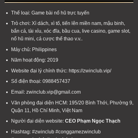
Thể loại: Game bài nổ hũ trực tuyến
Trò chơi: Xì dách, xì tố, tiến lên miền nam, mậu binh,
bắn cá, tài xỉu, xóc đĩa, bầu cua, live casino, game slot,
nổ hũ mini, cá cược thể thao v.v..
Máy chủ: Philippines
Năm hoạt động: 2019
Website đại lý chính thức: https://zwinclub.vip/
Số điện thoại: 0988457437
Email:
zwinclub.vip@gmail.com
Văn phòng đại diện HCM: 195/20 Bình Thới, Phường 9,
Quận 11, Hồ Chí Minh, Việt Nam
Người đại diện website:
CEO Phạm Ngọc Thạch
Hashtag: #zwinclub #conggamezwinclub